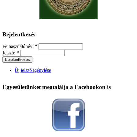
Bejelentkezés
Felhasználónév:
*
Jelszó:
*
Új jelszó igénylése
Egyesületünket megtalálja a Facebookon is