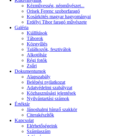
Kiadványaink
Kézművesség, népművészet...
Orisek Ferenc szoborfaragó
Kosárkötés magyar hagyományai
Erdélyi Tibor faragó művészete
Galéria
Kiállítások
Táborok
Közgyűlés
Találkozók, fesztiválok
Alkotóház
Régi fotók
Zsűri
Dokumentumok
Alapszabály
Belépési nyilatkozat
Adatvédelmi szabályzat
Közhasznúsági jelentések
Nyilvántartási számok
Értéktár
Jánoshalmi hímző szakkör
Citerakészítők
Kapcsolat
Elérhetőségeink
Számlaszám