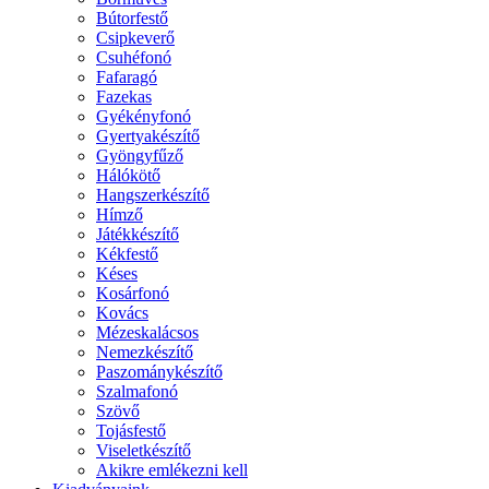
Bútorfestő
Csipkeverő
Csuhéfonó
Fafaragó
Fazekas
Gyékényfonó
Gyertyakészítő
Gyöngyfűző
Hálókötő
Hangszerkészítő
Hímző
Játékkészítő
Kékfestő
Késes
Kosárfonó
Kovács
Mézeskalácsos
Nemezkészítő
Paszománykészítő
Szalmafonó
Szövő
Tojásfestő
Viseletkészítő
Akikre emlékezni kell