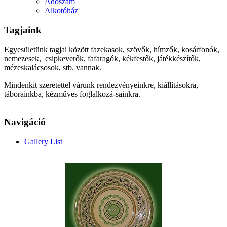
Adószám
Alkotóház
Tagjaink
Egyesületünk tagjai között fazekasok, szövők, hímzők, kosárfonók,
nemezesek, csipkeverők, fafaragók, kékfestők, játékkészítők,
mézeskalácsosok, stb. vannak.
Mindenkit szeretettel várunk rendezvényeinkre, kiállításokra,
táborainkba, kézműves foglalkozá-sainkra.
Navigáció
Gallery List