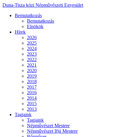
Duna-Tisza közi Népművészeti Egyesület
Bemutatkozás
Bemutatkozás
Elnökök
Hírek
2026
2025
2024
2023
2022
2021
2020
2019
2018
2017
2016
2014
2015
2013
Tagjaink
Tagjaink
Népművészet Mestere
Népművészet Ifjú Mestere
Bőrműves