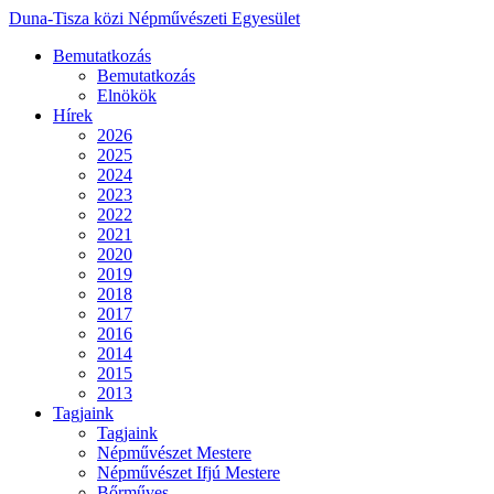
Duna-Tisza közi Népművészeti Egyesület
Bemutatkozás
Bemutatkozás
Elnökök
Hírek
2026
2025
2024
2023
2022
2021
2020
2019
2018
2017
2016
2014
2015
2013
Tagjaink
Tagjaink
Népművészet Mestere
Népművészet Ifjú Mestere
Bőrműves