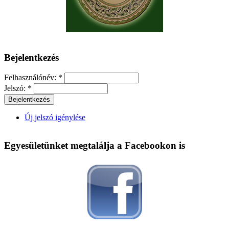
Bejelentkezés
Felhasználónév:
*
Jelszó:
*
Új jelszó igénylése
Egyesületünket megtalálja a Facebookon is