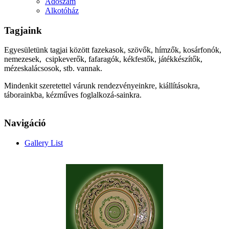
Adószám
Alkotóház
Tagjaink
Egyesületünk tagjai között fazekasok, szövők, hímzők, kosárfonók,
nemezesek, csipkeverők, fafaragók, kékfestők, játékkészítők,
mézeskalácsosok, stb. vannak.
Mindenkit szeretettel várunk rendezvényeinkre, kiállításokra,
táborainkba, kézműves foglalkozá-sainkra.
Navigáció
Gallery List