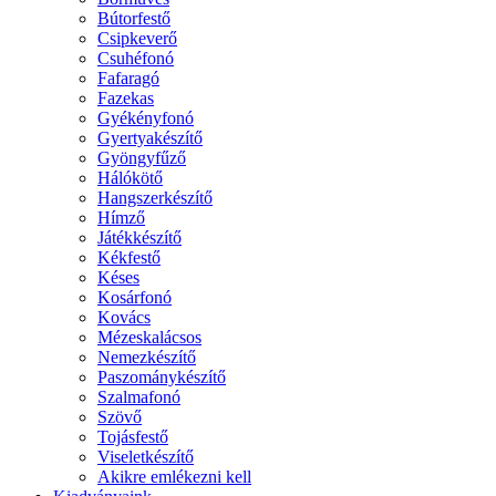
Bútorfestő
Csipkeverő
Csuhéfonó
Fafaragó
Fazekas
Gyékényfonó
Gyertyakészítő
Gyöngyfűző
Hálókötő
Hangszerkészítő
Hímző
Játékkészítő
Kékfestő
Késes
Kosárfonó
Kovács
Mézeskalácsos
Nemezkészítő
Paszománykészítő
Szalmafonó
Szövő
Tojásfestő
Viseletkészítő
Akikre emlékezni kell