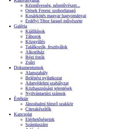
Kiadványaink
Kézművesség, népművészet...
Orisek Ferenc szoborfaragó
Kosárkötés magyar hagyományai
Erdélyi Tibor faragó művészete
Galéria
Kiállítások
Táborok
Közgyűlés
Találkozók, fesztiválok
Alkotóház
Régi fotók
Zsűri
Dokumentumok
Alapszabály
Belépési nyilatkozat
Adatvédelmi szabályzat
Közhasznúsági jelentések
Nyilvántartási számok
Értéktár
Jánoshalmi hímző szakkör
Citerakészítők
Kapcsolat
Elérhetőségeink
Számlaszám