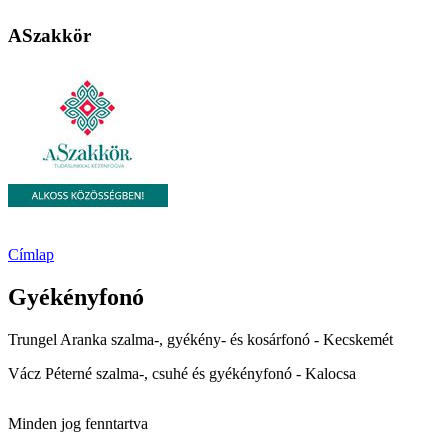
ASzakkör
Címlap
Gyékényfonó
Trungel Aranka szalma-, gyékény- és kosárfonó - Kecskemét
Vácz Péterné szalma-, csuhé és gyékényfonó - Kalocsa
Minden jog fenntartva