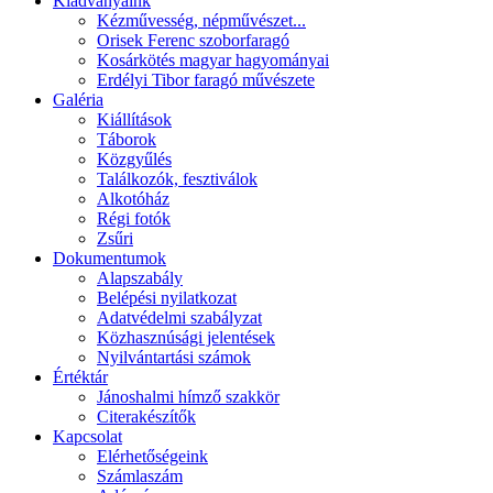
Kiadványaink
Kézművesség, népművészet...
Orisek Ferenc szoborfaragó
Kosárkötés magyar hagyományai
Erdélyi Tibor faragó művészete
Galéria
Kiállítások
Táborok
Közgyűlés
Találkozók, fesztiválok
Alkotóház
Régi fotók
Zsűri
Dokumentumok
Alapszabály
Belépési nyilatkozat
Adatvédelmi szabályzat
Közhasznúsági jelentések
Nyilvántartási számok
Értéktár
Jánoshalmi hímző szakkör
Citerakészítők
Kapcsolat
Elérhetőségeink
Számlaszám