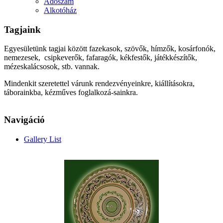
Adószám
Alkotóház
Tagjaink
Egyesületünk tagjai között fazekasok, szövők, hímzők, kosárfonók,
nemezesek, csipkeverők, fafaragók, kékfestők, játékkészítők,
mézeskalácsosok, stb. vannak.
Mindenkit szeretettel várunk rendezvényeinkre, kiállításokra,
táborainkba, kézműves foglalkozá-sainkra.
Navigáció
Gallery List