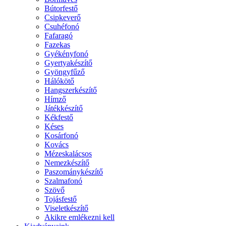
Bútorfestő
Csipkeverő
Csuhéfonó
Fafaragó
Fazekas
Gyékényfonó
Gyertyakészítő
Gyöngyfűző
Hálókötő
Hangszerkészítő
Hímző
Játékkészítő
Kékfestő
Késes
Kosárfonó
Kovács
Mézeskalácsos
Nemezkészítő
Paszománykészítő
Szalmafonó
Szövő
Tojásfestő
Viseletkészítő
Akikre emlékezni kell