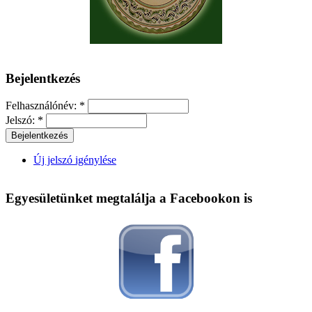
Bejelentkezés
Felhasználónév:
*
Jelszó:
*
Új jelszó igénylése
Egyesületünket megtalálja a Facebookon is