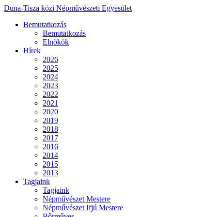
Duna-Tisza közi Népművészeti Egyesület
Bemutatkozás
Bemutatkozás
Elnökök
Hírek
2026
2025
2024
2023
2022
2021
2020
2019
2018
2017
2016
2014
2015
2013
Tagjaink
Tagjaink
Népművészet Mestere
Népművészet Ifjú Mestere
Bőrműves