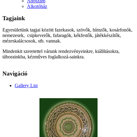
Adószám
Alkotóház
Tagjaink
Egyesületünk tagjai között fazekasok, szövők, hímzők, kosárfonók,
nemezesek, csipkeverők, fafaragók, kékfestők, játékkészítők,
mézeskalácsosok, stb. vannak.
Mindenkit szeretettel várunk rendezvényeinkre, kiállításokra,
táborainkba, kézműves foglalkozá-sainkra.
Navigáció
Gallery List