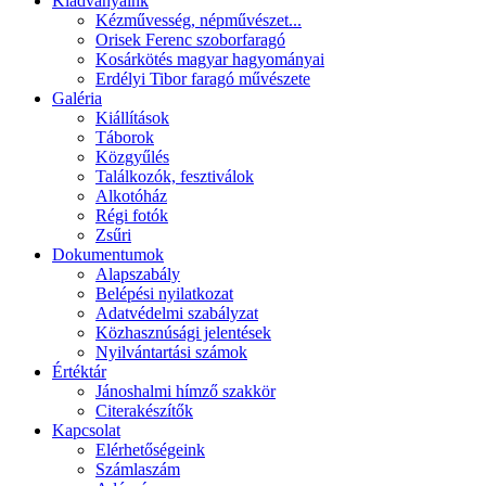
Kiadványaink
Kézművesség, népművészet...
Orisek Ferenc szoborfaragó
Kosárkötés magyar hagyományai
Erdélyi Tibor faragó művészete
Galéria
Kiállítások
Táborok
Közgyűlés
Találkozók, fesztiválok
Alkotóház
Régi fotók
Zsűri
Dokumentumok
Alapszabály
Belépési nyilatkozat
Adatvédelmi szabályzat
Közhasznúsági jelentések
Nyilvántartási számok
Értéktár
Jánoshalmi hímző szakkör
Citerakészítők
Kapcsolat
Elérhetőségeink
Számlaszám