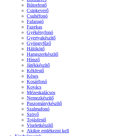
Bútorfestő
Csipkeverő
Csuhéfonó
Fafaragó
Fazekas
Gyékényfonó
Gyertyakészítő
Gyöngyfűző
Hálókötő
Hangszerkészítő
Hímző
Játékkészítő
Kékfestő
Késes
Kosárfonó
Kovács
Mézeskalácsos
Nemezkészítő
Paszománykészítő
Szalmafonó
Szövő
Tojásfestő
Viseletkészítő
Akikre emlékezni kell