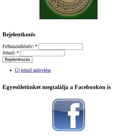
Bejelentkezés
Felhasználónév:
*
Jelszó:
*
Új jelszó igénylése
Egyesületünket megtalálja a Facebookon is