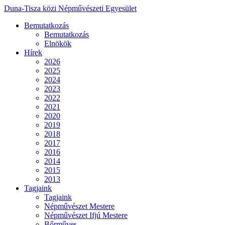
Duna-Tisza közi Népművészeti Egyesület
Bemutatkozás
Bemutatkozás
Elnökök
Hírek
2026
2025
2024
2023
2022
2021
2020
2019
2018
2017
2016
2014
2015
2013
Tagjaink
Tagjaink
Népművészet Mestere
Népművészet Ifjú Mestere
Bőrműves