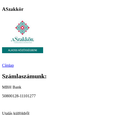
ASzakkör
Címlap
Számlaszámunk:
MBH Bank
50800128-11101277
Utalás külföldről