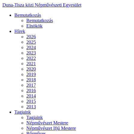
Duna-Tisza közi Népművészeti Egyesület
Bemutatkozás
Bemutatkozás
Elnökök
Hírek
2026
2025
2024
2023
2022
2021
2020
2019
2018
2017
2016
2014
2015
2013
Tagjaink
Tagjaink
Népművészet Mestere
Népművészet Ifjú Mestere
Bőrműves