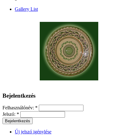
Gallery List
Bejelentkezés
Felhasználónév:
*
Jelszó:
*
Új jelszó igénylése