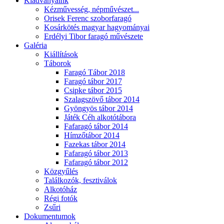
Kiadványaink
Kézművesség, népművészet...
Orisek Ferenc szoborfaragó
Kosárkötés magyar hagyományai
Erdélyi Tibor faragó művészete
Galéria
Kiállítások
Táborok
Faragó Tábor 2018
Faragó tábor 2017
Csipke tábor 2015
Szalagszövő tábor 2014
Gyöngyös tábor 2014
Játék Céh alkotótábora
Fafaragó tábor 2014
Hímzőtábor 2014
Fazekas tábor 2014
Fafaragó tábor 2013
Fafaragó tábor 2012
Közgyűlés
Találkozók, fesztiválok
Alkotóház
Régi fotók
Zsűri
Dokumentumok