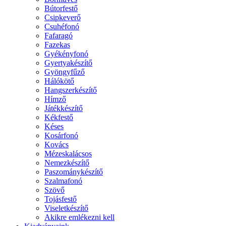
Bútorfestő
Csipkeverő
Csuhéfonó
Fafaragó
Fazekas
Gyékényfonó
Gyertyakészítő
Gyöngyfűző
Hálókötő
Hangszerkészítő
Hímző
Játékkészítő
Kékfestő
Késes
Kosárfonó
Kovács
Mézeskalácsos
Nemezkészítő
Paszománykészítő
Szalmafonó
Szövő
Tojásfestő
Viseletkészítő
Akikre emlékezni kell