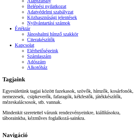
Alapszabály
Belépési nyilatkozat
Adatvédelmi szabályzat
Közhasznúsági jelentések
Nyilvántartási számok
Értéktár
Jánoshalmi hímző szakkör
Citerakészítők
Kapcsolat
Elérhetőségeink
Számlaszám
Adószám
Alkotóház
Tagjaink
Egyesületünk tagjai között fazekasok, szövők, hímzők, kosárfonók,
nemezesek, csipkeverők, fafaragók, kékfestők, játékkészítők,
mézeskalácsosok, stb. vannak.
Mindenkit szeretettel várunk rendezvényeinkre, kiállításokra,
táborainkba, kézműves foglalkozá-sainkra.
Navigáció