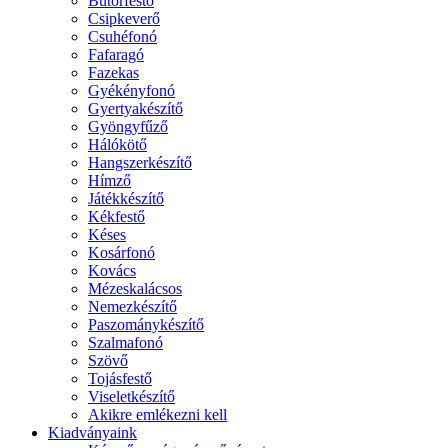
Bútorfestő
Csipkeverő
Csuhéfonó
Fafaragó
Fazekas
Gyékényfonó
Gyertyakészítő
Gyöngyfűző
Hálókötő
Hangszerkészítő
Hímző
Játékkészítő
Kékfestő
Késes
Kosárfonó
Kovács
Mézeskalácsos
Nemezkészítő
Paszománykészítő
Szalmafonó
Szövő
Tojásfestő
Viseletkészítő
Akikre emlékezni kell
Kiadványaink