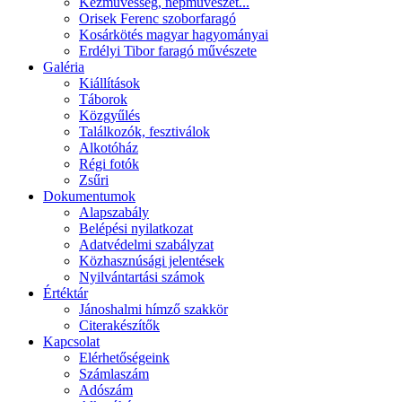
Kézművesség, népművészet...
Orisek Ferenc szoborfaragó
Kosárkötés magyar hagyományai
Erdélyi Tibor faragó művészete
Galéria
Kiállítások
Táborok
Közgyűlés
Találkozók, fesztiválok
Alkotóház
Régi fotók
Zsűri
Dokumentumok
Alapszabály
Belépési nyilatkozat
Adatvédelmi szabályzat
Közhasznúsági jelentések
Nyilvántartási számok
Értéktár
Jánoshalmi hímző szakkör
Citerakészítők
Kapcsolat
Elérhetőségeink
Számlaszám
Adószám