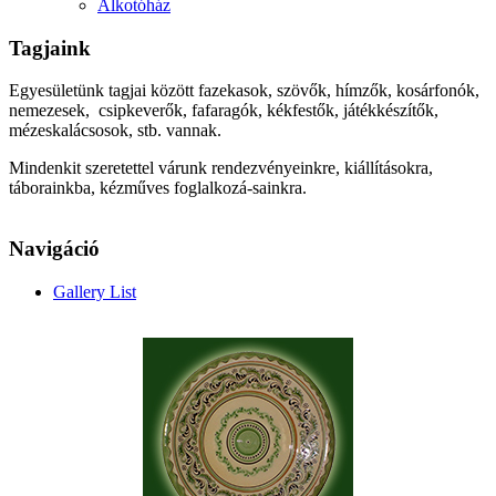
Alkotóház
Tagjaink
Egyesületünk tagjai között fazekasok, szövők, hímzők, kosárfonók,
nemezesek, csipkeverők, fafaragók, kékfestők, játékkészítők,
mézeskalácsosok, stb. vannak.
Mindenkit szeretettel várunk rendezvényeinkre, kiállításokra,
táborainkba, kézműves foglalkozá-sainkra.
Navigáció
Gallery List