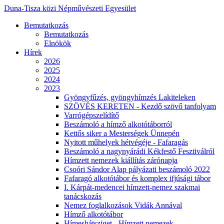
Duna-Tisza közi Népművészeti Egyesület
Bemutatkozás
Bemutatkozás
Elnökök
Hírek
2026
2025
2024
2023
Gyöngyfűzés, gyöngyhímzés Lakiteleken
SZÖVÉS KERETEN - Kezdő szövő tanfolyam
Varrógépszelídítő
Beszámoló a hímző alkotótáborról
Kettős siker a Mesterségek Ünnepén
Nyitott műhelyek hétvégéje - Fafaragás
Beszámoló a nagynyárádi Kékfestő Fesztiválról
Hímzett nemezek kiállítás zárónapja
Csoóri Sándor Alap pályázati beszámoló 2022
Fafaragó alkotótábor és komplex ifjúsági tábor
I. Kárpát-medencei hímzett-nemez szakmai
tanácskozás
Nemez foglalkozások Vidák Annával
Hímző alkotótábor
Hímeshátsziget - Hímzett nemezek