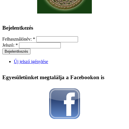
Bejelentkezés
Felhasználónév:
*
Jelszó:
*
Új jelszó igénylése
Egyesületünket megtalálja a Facebookon is