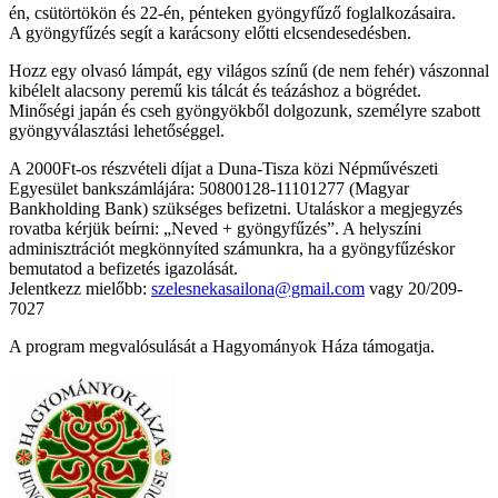
én, csütörtökön és 22-én, pénteken gyöngyfűző foglalkozásaira.
A gyöngyfűzés segít a karácsony előtti elcsendesedésben.
Hozz egy olvasó lámpát, egy világos színű (de nem fehér) vászonnal
kibélelt alacsony peremű kis tálcát és teázáshoz a bögrédet.
Minőségi japán és cseh gyöngyökből dolgozunk, személyre szabott
gyöngyválasztási lehetőséggel.
A 2000Ft-os részvételi díjat a Duna-Tisza közi Népművészeti
Egyesület bankszámlájára: 50800128-11101277 (Magyar
Bankholding Bank) szükséges befizetni. Utaláskor a megjegyzés
rovatba kérjük beírni: „Neved + gyöngyfűzés”. A helyszíni
adminisztrációt megkönnyíted számunkra, ha a gyöngyfűzéskor
bemutatod a befizetés igazolását.
Jelentkezz mielőbb:
szelesnekasailona@gmail.com
vagy 20/209-
7027
A program megvalósulását a Hagyományok Háza támogatja.