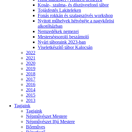
Kosár-, szalma- és díszüvegfonó tábor
Tojásfestés Lakiteleken
Fonás rokkán és szalagszövés workshop
Nyitott műhelyek hétvégéje a nagykőrösi
alkotóházban
Nemzedékek nemezei
Mesterségsoroló beszámoló
Nyári táboraink 2023-ban
Viseletkészítő tábor Kalocsán
2022
2021
2020
2019
2018
2017
2016
2014
2015
2013
Tagjaink
Tagjaink
Népművészet Mestere
Népművészet Ifjú Mestere
Bőrműves