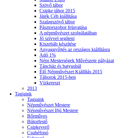
Szövő tábor
Csipke tábor 2015
Játék Céh kiállítása
Szalagszövő tábor
Pásztorszobor felavatása
A népművészet szolgálatában
Jó szívvel segíteni
Kiszebáb készítése
Anyaggyűjtés az országos kiállításra
Adó 1%
Népi Mesterségek Művészete pályázat
Táncház és batyusbál
Élő Népművészet Kiállítás 2015
Táborok 2015-ben
Vízkereszt
2013
Tagjaink
Tagjaink
Népművészet Mestere
Népművészet Ifjú Mestere
Bőrműves
Bútorfestő
Csipkeverő
Csuhéfonó