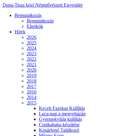
Duna-Tisza közi Népművészeti Egyesület
Bemutatkozás
Bemutatkozás
Elnökök
Hírek
2026
2025
2024
2023
2022
2021
2020
2019
2018
2017
2016
2014
2015
Keceli Fazekas Kiállítás
Luca-nap a megyeházán
Gyermekvilág kiállítás
Csutkababa készítése
Kosárfonó Találkozó
Milano Expo