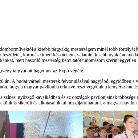
domborművektől a kisebb tárgyakig mesterségem minél több fortélyát b
b feszületet, koronás címert készítettem, valamint kisebb nyaklánc medá
nkánkat, mert hasonló mesterség bemutatót tudomásom szerint egyetlen 
egy-egy tárgyat ott hagytunk az Expo végéig.
-án. A budai várbeli mesterek felvonulásával nagyjából egyidőben a v
nón, hogy a magyar pavilonba érkezve részt vegyünk a kenyérszentelé
a színes, nyüzsgő kavalkádban és az országok pavilonjainak többsége 
ünk is sikerült és alkotásainkkal hozzájárulhattunk a magyar pavilon 