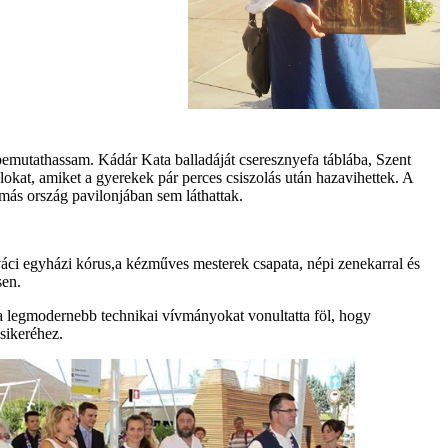
emutathassam. Kádár Kata balladáját cseresznyefa táblába, Szent
lokat, amiket a gyerekek pár perces csiszolás után hazavihettek. A
más ország pavilonjában sem láthattak.
áci egyházi kórus,a kézműves mesterek csapata, népi zenekarral és
sen.
a legmodernebb technikai vívmányokat vonultatta föl, hogy
sikeréhez.