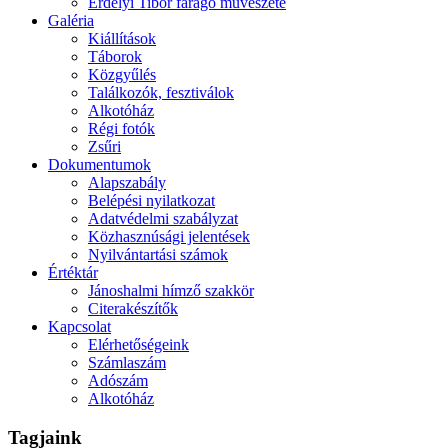
Erdélyi Tibor faragó művészete
Galéria
Kiállítások
Táborok
Közgyűlés
Találkozók, fesztiválok
Alkotóház
Régi fotók
Zsűri
Dokumentumok
Alapszabály
Belépési nyilatkozat
Adatvédelmi szabályzat
Közhasznúsági jelentések
Nyilvántartási számok
Értéktár
Jánoshalmi hímző szakkör
Citerakészítők
Kapcsolat
Elérhetőségeink
Számlaszám
Adószám
Alkotóház
Tagjaink