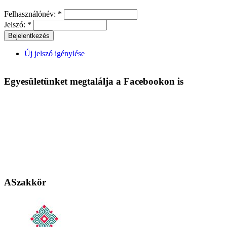
Felhasználónév:
*
Jelszó:
*
Új jelszó igénylése
Egyesületünket megtalálja a Facebookon is
ASzakkör