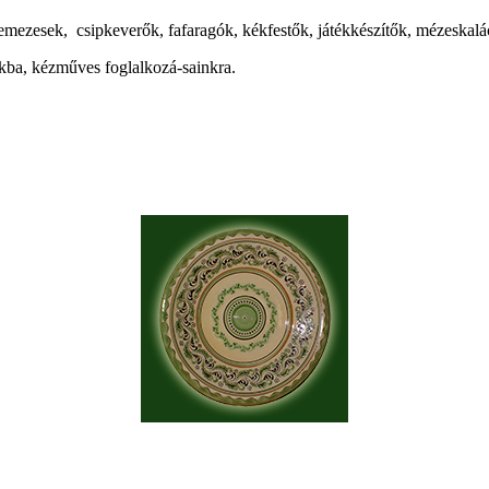
emezesek, csipkeverők, fafaragók, kékfestők, játékkészítők, mézeskalá
nkba, kézműves foglalkozá-sainkra.