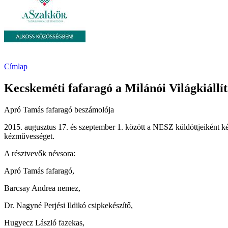
Címlap
Kecskeméti fafaragó a Milánói Világkiállí
Apró Tamás fafaragó beszámolója
2015. augusztus 17. és szeptember 1. között a NESZ küldöttjeiként ké
kézművességet.
A résztvevők névsora:
Apró Tamás fafaragó,
Barcsay Andrea nemez,
Dr. Nagyné Perjési Ildikó csipkekészítő,
Hugyecz László fazekas,