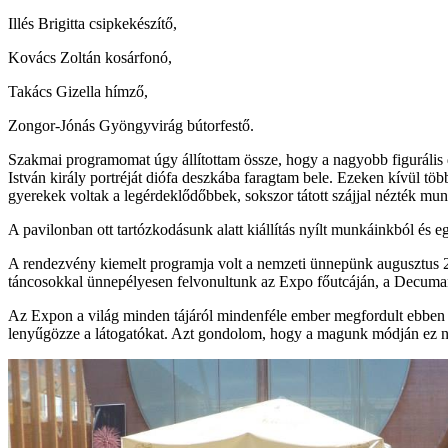
Illés Brigitta csipkekészítő,
Kovács Zoltán kosárfonó,
Takács Gizella hímző,
Zongor-Jónás Gyöngyvirág bútorfestő.
Szakmai programomat úgy állítottam össze, hogy a nagyobb figurális 
István király portréját diófa deszkába faragtam bele. Ezeken kívül töb
gyerekek voltak a legérdeklődőbbek, sokszor tátott szájjal nézték mu
A pavilonban ott tartózkodásunk alatt kiállítás nyílt munkáinkból és 
A rendezvény kiemelt programja volt a nemzeti ünnepünk augusztus 20
táncosokkal ünnepélyesen felvonultunk az Expo főutcáján, a Decuma
Az Expon a világ minden tájáról mindenféle ember megfordult ebben 
lenyűgözze a látogatókat. Azt gondolom, hogy a magunk módján ez nek