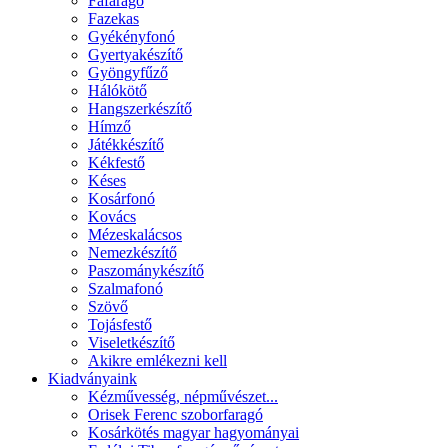
Fafaragó
Fazekas
Gyékényfonó
Gyertyakészítő
Gyöngyfűző
Hálókötő
Hangszerkészítő
Hímző
Játékkészítő
Kékfestő
Késes
Kosárfonó
Kovács
Mézeskalácsos
Nemezkészítő
Paszománykészítő
Szalmafonó
Szövő
Tojásfestő
Viseletkészítő
Akikre emlékezni kell
Kiadványaink
Kézművesség, népművészet...
Orisek Ferenc szoborfaragó
Kosárkötés magyar hagyományai